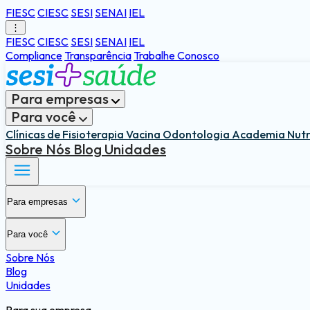
FIESC
CIESC
SESI
SENAI
IEL
⋮
FIESC
CIESC
SESI
SENAI
IEL
Compliance
Transparência
Trabalhe Conosco
Para empresas
Para você
Clínicas de Fisioterapia
Vacina
Odontologia
Academia
Nut
Sobre Nós
Blog
Unidades
Para empresas
Saúde e segurança do trabalho
Para você
Gestão e Estratégia
Sobre Nós
Benefícios para o trabalhador
Blog
Medicina e Saúde Ocupacional
Unidades
Saúde Integral e Preventiva
Treinamentos e Cultura de Prevenção
Qualidade de Vida e Engajamento