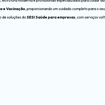
estrutura moderna e profissionais especializados para cuidar da 
ia e Vacinação
, proporcionando um cuidado completo para o se
io de soluções do
SESI Saúde para empresas
, com serviços vo