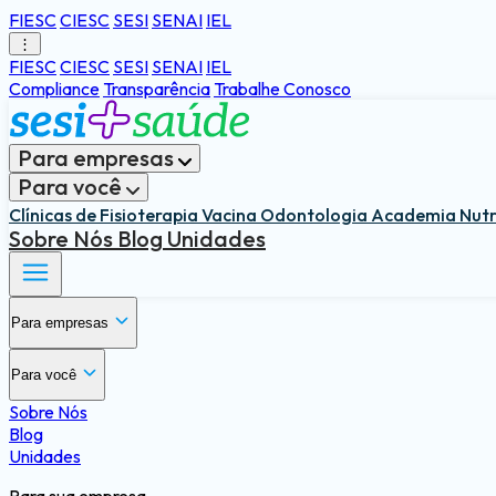
FIESC
CIESC
SESI
SENAI
IEL
⋮
FIESC
CIESC
SESI
SENAI
IEL
Compliance
Transparência
Trabalhe Conosco
Para empresas
Para você
Clínicas de Fisioterapia
Vacina
Odontologia
Academia
Nut
Sobre Nós
Blog
Unidades
Para empresas
Saúde e segurança do trabalho
Para você
Gestão e Estratégia
Sobre Nós
Benefícios para o trabalhador
Blog
Medicina e Saúde Ocupacional
Unidades
Saúde Integral e Preventiva
Treinamentos e Cultura de Prevenção
Qualidade de Vida e Engajamento