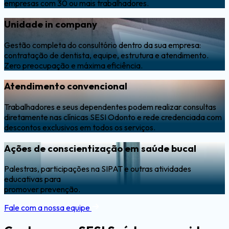
empresas com 30 ou mais trabalhadores.
Unidade in company
Gestão completa do consultório dentro da sua empresa:
contratação de dentista, equipe, estrutura e atendimento.
Zero preocupação e máxima eficiência.
Atendimento convencional
Trabalhadores e seus dependentes podem realizar consultas
diretamente nas clínicas SESI Odonto e rede credenciada com
descontos exclusivos em todos os serviços.
Ações de conscientização em saúde bucal
Palestras, participações na SIPAT e outras atividades
educativas para
promover prevenção.
Fale com a nossa equipe