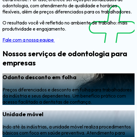
odontologia, com atendimento de qualidade e horários
flexíveis, além de preços diferenciados para os trabalhadores.
O resultado você vê refletido no ambiente de trabalho: mais
produtividade e engajamento.
Fale com a nossa equipe
Nossos serviços de
odontologia para
empresas
Odonto desconto em folha
Preços diferenciados e desconto em folha para trabalhadores
da indústria e seus dependentes. Um benefício prático com
acesso facilitado a dentistas de confiança.
Unidade móvel
Indo até às indústrias, a unidade móvel realiza procedimentos
básicos com foco em saúde preventiva. Atendimento para