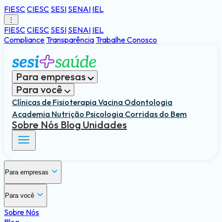
FIESC
CIESC
SESI
SENAI
IEL
⋮
FIESC
CIESC
SESI
SENAI
IEL
Compliance
Transparência
Trabalhe Conosco
Para empresas
Para você
Clínicas de Fisioterapia
Vacina
Odontologia
Academia
Nutrição
Psicologia
Corridas do Bem
Sobre Nós
Blog
Unidades
Para empresas
Saúde e segurança do trabalho
Para você
Gestão e Estratégia
Sobre Nós
Benefícios para o trabalhador