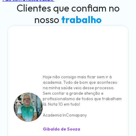
Clientes que confiam no
nosso
trabalho
Sou funcionária PCD (deficiência
auditiva) na empresa Tupy e, no início,
confesso que tive receio de como seria
essa nova etapa da minha vida, se
conseguiria acompanhar os treinos, se
me adaptaria... Mas com o acolhimento e
o apoio dos profissionais da Academia
Tupy, tudo se tornou mais leve e
tranquilo. Hoje me sinto motivada,
acolhida e, acima de tudo, com qualidade
de vida.
Academia InComapany