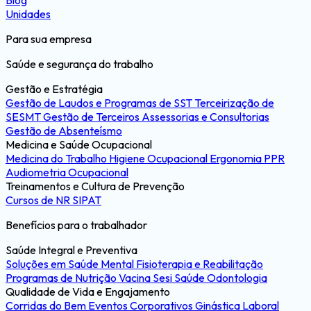
Blog
Medicina e Saúde Ocupacional
Unidades
Saúde Integral e Preventiva
Treinamentos e Cultura de Prevenção
Para sua empresa
Qualidade de Vida e Engajamento
Saúde e segurança do trabalho
Gestão e Estratégia
Gestão de Laudos e Programas de SST
Terceirização de
SESMT
Gestão de Terceiros
Assessorias e Consultorias
Gestão de Absenteísmo
Medicina e Saúde Ocupacional
Medicina do Trabalho
Higiene Ocupacional
Ergonomia
PPR
Audiometria Ocupacional
Treinamentos e Cultura de Prevenção
Cursos de NR
SIPAT
Benefícios para o trabalhador
Saúde Integral e Preventiva
Soluções em Saúde Mental
Fisioterapia e Reabilitação
Programas de Nutrição
Vacina Sesi Saúde
Odontologia
Qualidade de Vida e Engajamento
Corridas do Bem
Eventos Corporativos
Ginástica Laboral